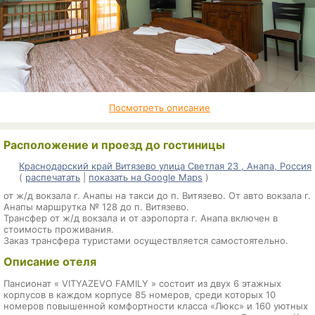
Посмотреть описание
Расположение и проезд до гостиницы
Краснодарский край Витязево улица Светлая 23 , Анапа, Россия
(
распечатать
|
показать на Google Maps
)
от ж/д вокзала г. Анапы на такси до п. Витязево. От авто вокзала г.
Анапы маршрутка № 128 до п. Витязево.
Трансфер от ж/д вокзала и от аэропорта г. Анапа включен в
стоимость проживания.
Заказ трансфера туристами осуществляется самостоятельно.
Описание отеля
Пансионат « VITYAZEVO FAMILY » состоит из двух 6 этажных
корпусов в каждом корпусе 85 номеров, среди которых 10
номеров повышенной комфортности класса «Люкс» и 160 уютных