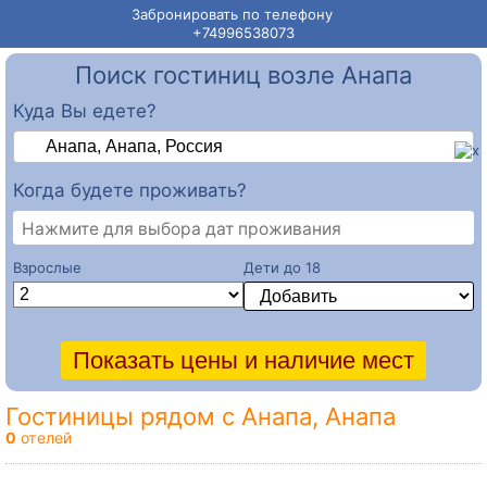
Забронировать по телефону
+74996538073
Поиск гостиниц возле Анапа
Куда Вы едете?
Когда будете проживать?
Нажмите для выбора дат проживания
Взрослые
Дети до 18
Гостиницы рядом с Анапа, Анапа
0
отелей