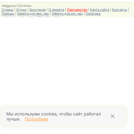
m8ggnuss132v4cke
Страны
|
Отдых
|
Экскурсии
|
О проекте
|
Партнерство
|
Карта сайта
|
Контакты
|
Помощь
|
Оферта для физ. лиц
|
Оферта для юр. лиц
|
Политика
конфиденциальности
|
Способы оплаты
Мы используем cookies, чтобы сайт работал
×
лучше.
Подробнее