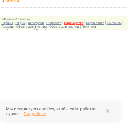
0
отелей
m8ggnuss132v4cke
Страны
|
Отдых
|
Экскурсии
|
О проекте
|
Партнерство
|
Карта сайта
|
Контакты
|
Помощь
|
Оферта для физ. лиц
|
Оферта для юр. лиц
|
Политика
конфиденциальности
|
Способы оплаты
Мы используем cookies, чтобы сайт работал
×
лучше.
Подробнее