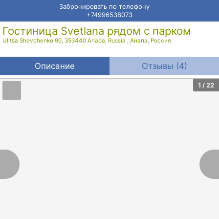
Забронировать по телефону
+74996538073
Гостиница Svetlana рядом с парком
Ulitsa Shevchenko 90, 353440 Anapa, Russia
,
Анапа
,
Россия
Описание
Отзывы (4)
1
/ 22