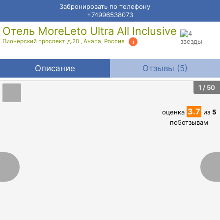
Забронировать по телефону
+74996538073
Отель MoreLeto Ultra All Inclusive
Пионерский проспект, д.20
,
Анапа
,
Россия
Описание
Отзывы (5)
1
/ 50
3.7
оценка
из
5
по
5
отзывам