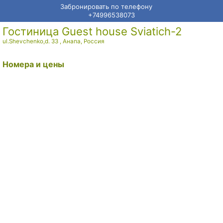
Забронировать по телефону
+74996538073
Гостиница Guest house Sviatich-2
ul.Shevchenko,d. 33
,
Анапа
,
Россия
Номера и цены