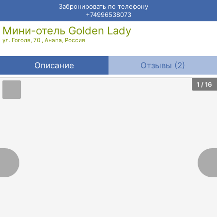
Забронировать по телефону
+74996538073
Мини-отель Golden Lady
ул. Гоголя, 70
,
Анапа
,
Россия
Описание
Отзывы (2)
1
/ 16