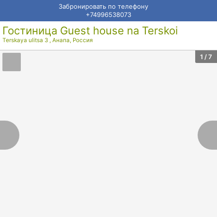
Забронировать по телефону
+74996538073
Гостиница Guest house na Terskoi
Terskaya ulitsa 3
,
Анапа
,
Россия
1
/ 7