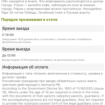
128» находятся в Анапе. Эти апартаменты располагаются в центре
города. Утром — выпейте кофе, наблюдая из окна за жизнью
города. Рядом с апартаментами можно прогуляться. Неподалёку:
Парк 30-летия Победы, Лечебный пляж и Русские ворота.
Порядок проживания в отеле
Время заезда
С 14:00
Заезд ранее 14:00 должен быть согласован с отелем и может потребовать
дополнительной оплаты.
Время выезда
До 12:00
Выезд позднее 12:00 возможен по запросу за дополнительную плату.
Информация об оплате
Информация о типе питания, включенном в стоимость, указана в
деталях тарифа.
Российским гражданам при заезде обязательно нужно иметь
оригинал действующего паспорта РФ.
According to the Government Decree No. 1853 of 11/18/2020 (clause
18), Minors under the age of 14 are required to check in the hotel
with the documents of their parents (adoptive parents, guardians). If
the accompanying persons are not legal guardians, they are required
to provide the notarized consent form of the legal guardians (one of